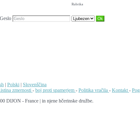
Rubrika
Geslo
sh
|
Polski
|
Slovenščina
istina zmernosti
-
boj proti spamerjem
-
Politika vračila
-
Kontakt
-
Pog
00 DIJON - France | in njene hčerinske družbe.