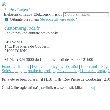
Ste že včlanjeni?
Elektronski naslov
Elektronski naslov
Ostanite prijavljeni
Ste pozabili vaše geslo?
customer@lbdi.fr
Lahko nas kontaktirate preko pošte :
LBI SASU
14E, Rue Pierre de Coubertin
21000 DIJON
France
+1 (424) 324-3600 du lundi au samedi de 08h00 à 21h00
Français
|
Italiano
|
Deutsch
|
Português
|
Español
|
Nederlands
|
Engli
Splošni pogoji uporabe in prodaje
-
Pravni pouk
-
Listina zaupanja
-
L
Prijavite se brez odlašanja!
|
LBI | 14E, Rue Pierre de Coubertin - 210
Če si želite ogledati naš pravilnik o zasebnosti, kliknite
tukaj