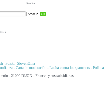
Sección
nte :
sh
|
Polski
|
Slovenščina
confianza
-
Carta de moderación
-
Lucha contra los spammers
-
Polític
ertin - 21000 DIJON - France | y sus subsidiarias.