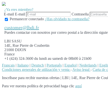
¿Ya eres miembro?
E-mail
E-mail
Contraseña
Permanecer conectado
¿Has olvidado tu contraseña?
customer@lbdi.fr
Puedes contactar con nosotros por correo postal a la dirección siguie
LBI SASU
14E, Rue Pierre de Coubertin
21000 DIJON
France
+1 (424) 324-3600 du lundi au samedi de 08h00 à 21h00
Français
|
Italiano
|
Deutsch
|
Português
|
Español
|
Nederlands
|
Engli
Condiciones generales de utilización y venta
-
Aviso legal
-
Carta de 
Inscríbase para recibir nuestras ofertas
|
LBI | 14E, Rue Pierre de Coub
Para ver nuestra política de privacidad haga clic
aquí