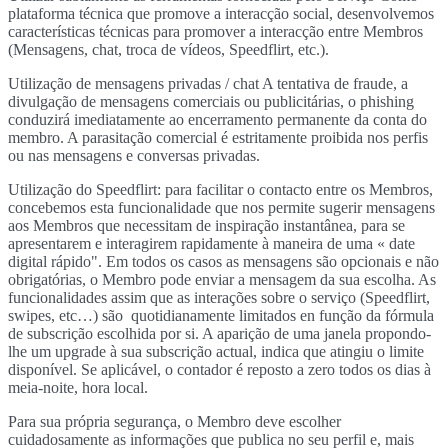
plataforma técnica que promove a interacção social, desenvolvemos
características técnicas para promover a interacção entre Membros
(Mensagens, chat, troca de vídeos, Speedflirt, etc.).
Utilização de mensagens privadas / chat A tentativa de fraude, a
divulgação de mensagens comerciais ou publicitárias, o phishing
conduzirá imediatamente ao encerramento permanente da conta do
membro. A parasitação comercial é estritamente proibida nos perfis
ou nas mensagens e conversas privadas.
Utilização do Speedflirt: para facilitar o contacto entre os Membros,
concebemos esta funcionalidade que nos permite sugerir mensagens
aos Membros que necessitam de inspiração instantânea, para se
apresentarem e interagirem rapidamente à maneira de uma « date
digital rápido". Em todos os casos as mensagens são opcionais e não
obrigatórias, o Membro pode enviar a mensagem da sua escolha. As
funcionalidades assim que as interações sobre o serviço (Speedflirt,
swipes, etc…) são quotidianamente limitados en função da fórmula
de subscrição escolhida por si. A aparição de uma janela propondo-
lhe um upgrade à sua subscrição actual, indica que atingiu o limite
disponível. Se aplicável, o contador é reposto a zero todos os dias à
meia-noite, hora local.
Para sua própria segurança, o Membro deve escolher
cuidadosamente as informações que publica no seu perfil e, mais