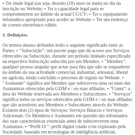
• Ter idade legal (ou seja, dezoito (18) anos ou mais) no dia da
inscrição no Website; • Ter a capacidade legal para se
comprometerem no âmbito da actual CGUV; • Ter o equipamento
informático apropriado para aceder ao Website; • Ter um endereço
de correio electrónico válido.
3. Definições
Os termos abaixo definidos terão o seguinte significado entre as
Partes: • "Subscrição": um pacote pago que dá acesso aos Serviços
oferecidos na Subscrição, durante um período limitado especificado
na respectiva Subscrição subscrita por um Membro. • "Membro":
qualquer pessoa singular que actue para fins que não se enquadrem
no âmbito da sua actividade comercial, industrial, artesanal, liberal
ou agrícola, tendo concluído o processo de registo no Website. •
"Assinante" significa um Membro que subscreveu uma ou mais das
Assinaturas oferecidas pela GDM e / ou suas afiliadas. • "Conta": a
área do Website reservada aos Membros e Subscritores. • "Serviços"
significa todos os serviços oferecidos pela GDM e / ou suas afiliadas
que são acessíveis aos Membros e Subscritores através do Website.
Existem dois (2) tipos de Serviços: Serviços Básicos e Serviços
Adicionais. Os Membros e Assinantes em questão são informados
das suas características essenciais antes de subscreverem uma
Assinatura. • “Perfil IA”: perfil digital criado e/ou explorado pela
Sociedade, baseado em tecnologias de inteligência artificial,