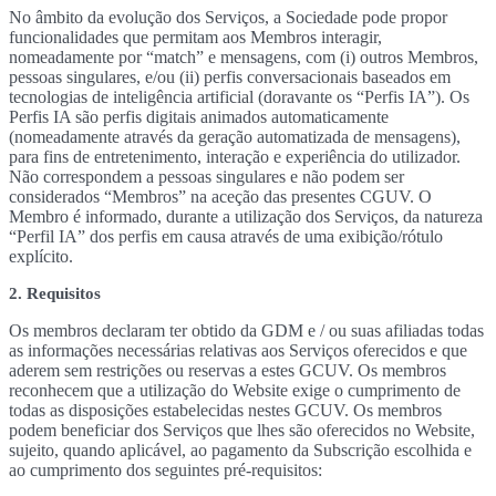
No âmbito da evolução dos Serviços, a Sociedade pode propor
funcionalidades que permitam aos Membros interagir,
nomeadamente por “match” e mensagens, com (i) outros Membros,
pessoas singulares, e/ou (ii) perfis conversacionais baseados em
tecnologias de inteligência artificial (doravante os “Perfis IA”). Os
Perfis IA são perfis digitais animados automaticamente
(nomeadamente através da geração automatizada de mensagens),
para fins de entretenimento, interação e experiência do utilizador.
Não correspondem a pessoas singulares e não podem ser
considerados “Membros” na aceção das presentes CGUV. O
Membro é informado, durante a utilização dos Serviços, da natureza
“Perfil IA” dos perfis em causa através de uma exibição/rótulo
explícito.
2. Requisitos
Os membros declaram ter obtido da GDM e / ou suas afiliadas todas
as informações necessárias relativas aos Serviços oferecidos e que
aderem sem restrições ou reservas a estes GCUV. Os membros
reconhecem que a utilização do Website exige o cumprimento de
todas as disposições estabelecidas nestes GCUV. Os membros
podem beneficiar dos Serviços que lhes são oferecidos no Website,
sujeito, quando aplicável, ao pagamento da Subscrição escolhida e
ao cumprimento dos seguintes pré-requisitos: