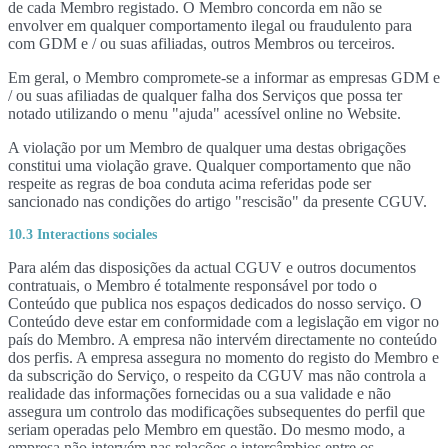
de cada Membro registado. O Membro concorda em não se
envolver em qualquer comportamento ilegal ou fraudulento para
com GDM e / ou suas afiliadas, outros Membros ou terceiros.
Em geral, o Membro compromete-se a informar as empresas GDM e
/ ou suas afiliadas de qualquer falha dos Serviços que possa ter
notado utilizando o menu "ajuda" acessível online no Website.
A violação por um Membro de qualquer uma destas obrigações
constitui uma violação grave. Qualquer comportamento que não
respeite as regras de boa conduta acima referidas pode ser
sancionado nas condições do artigo "rescisão" da presente CGUV.
10.3 Interactions sociales
Para além das disposições da actual CGUV e outros documentos
contratuais, o Membro é totalmente responsável por todo o
Conteúdo que publica nos espaços dedicados do nosso serviço. O
Conteúdo deve estar em conformidade com a legislação em vigor no
país do Membro. A empresa não intervém directamente no conteúdo
dos perfis. A empresa assegura no momento do registo do Membro e
da subscrição do Serviço, o respeito da CGUV mas não controla a
realidade das informações fornecidas ou a sua validade e não
assegura um controlo das modificações subsequentes do perfil que
seriam operadas pelo Membro em questão. Do mesmo modo, a
empresa não intervém nas relações e intercâmbios entre os