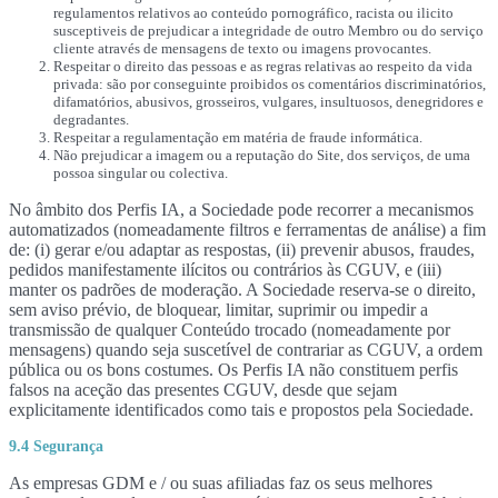
regulamentos relativos ao conteúdo pornográfico, racista ou ilicito
susceptiveis de prejudicar a integridade de outro Membro ou do serviço
cliente através de mensagens de texto ou imagens provocantes.
Respeitar o direito das pessoas e as regras relativas ao respeito da vida
privada: são por conseguinte proibidos os comentários discriminatórios,
difamatórios, abusivos, grosseiros, vulgares, insultuosos, denegridores e
degradantes.
Respeitar a regulamentação em matéria de fraude informática.
Não prejudicar a imagem ou a reputação do Site, dos serviços, de uma
possoa singular ou colectiva.
No âmbito dos Perfis IA, a Sociedade pode recorrer a mecanismos
automatizados (nomeadamente filtros e ferramentas de análise) a fim
de: (i) gerar e/ou adaptar as respostas, (ii) prevenir abusos, fraudes,
pedidos manifestamente ilícitos ou contrários às CGUV, e (iii)
manter os padrões de moderação. A Sociedade reserva-se o direito,
sem aviso prévio, de bloquear, limitar, suprimir ou impedir a
transmissão de qualquer Conteúdo trocado (nomeadamente por
mensagens) quando seja suscetível de contrariar as CGUV, a ordem
pública ou os bons costumes. Os Perfis IA não constituem perfis
falsos na aceção das presentes CGUV, desde que sejam
explicitamente identificados como tais e propostos pela Sociedade.
9.4 Segurança
As empresas GDM e / ou suas afiliadas faz os seus melhores