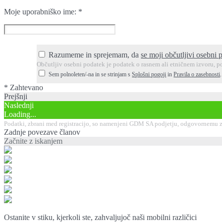
Moje uporabniško ime:
*
Razumeme in sprejemam, da
se moji občutljivi osebni 
Občutljiv osebni podatek je podatek o rasnem ali etničnem izvoru, po
Sem polnoleten/-na in se strinjam s
Splošni pogoji
in
Pravila o zasebnosti
* Zahtevano
Prejšnji
Naslednji
Loading...
Podatki, zbrani med registracijo, so namenjeni GDM SA podjetju, odgovornemu za
Zadnje povezave članov
Začnite z iskanjem
Ostanite v stiku, kjerkoli ste, zahvaljujoč naši mobilni različici