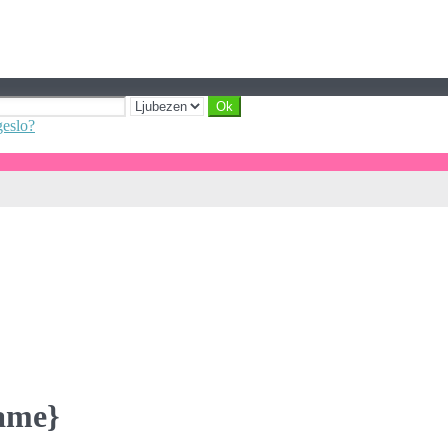
geslo?
Name}