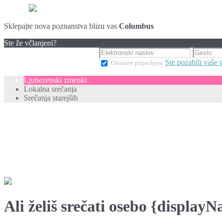
Sklepajte nova poznanstva blizu vas
Columbus
Ste že včlanjeni?
Ste pozabili vaše 
Ostanite prijavljeni
Ljubezenski zmenki
Lokalna srečanja
Srečanja starejših
Ali želiš srečati osebo {display