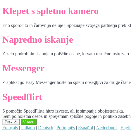
Klepet s spletno kamero
Eno sporočilo in čarovnija deluje? Spoznajte svojega partnerja prek k
Napredno iskanje
Z zelo podrobnim iskanjem poiščite osebe, ki vam resnično ustrezajo.
Messenger
Z aplikacijo Easy Messenger boste na spletu dosegljivi za druge člane, 
Speedflirt
S pomočjo SpeedFlirta hitro izveste, ali je simpatija obojestranska.
Sem polnoletna oseba in sprejemam splošne pogoje in politiko zasebn
Prekliči
V redu
Français
|
Italiano
|
Deutsch
|
Português
|
Español
|
Nederlands
|
Engli