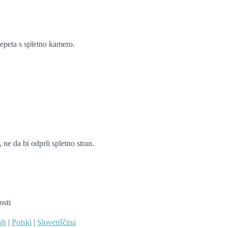
lepeta s spletno kamero.
ne da bi odprli spletno stran.
osti
sh
|
Polski
|
Slovenščina