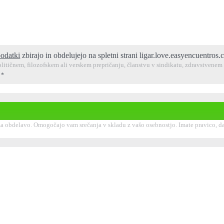
podatki
zbirajo in obdelujejo na spletni strani ligar.love.easyencuentros
litičnem, filozofskem ali verskem prepričanju, članstvu v sindikatu, zdravstvenem 
.
*
 obdelavo. Omogočajo vam srečanja v skladu z vašo osebnostjo. Imate pravico, da 